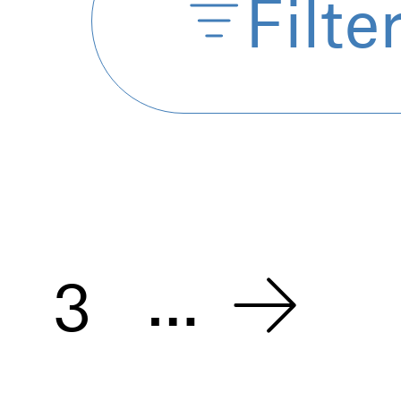
Filte
…
3