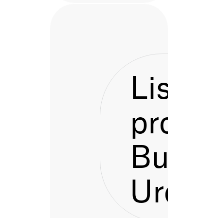
Listen
proces
Bustu
Urdai