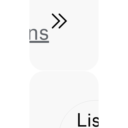
tions
Listen