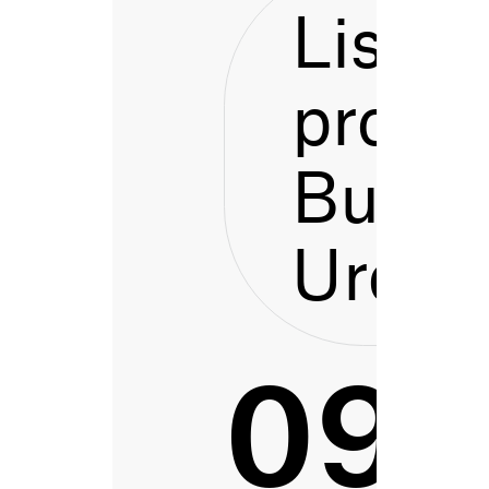
Listen
proces
Bustu
Urdai
091