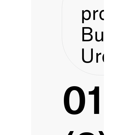
proces
Bustu
Urdai
014