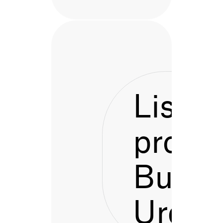
Listen
proces
Bustu
Urdai