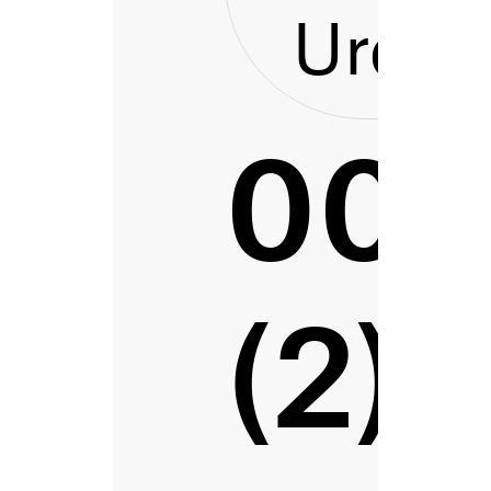
Urdai
007
(2)