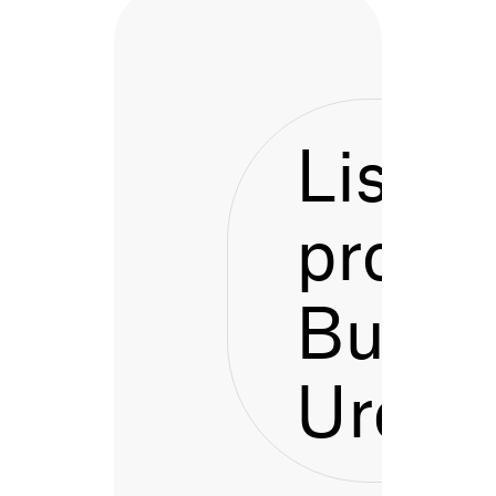
Listen
proces
Bustu
Urdai