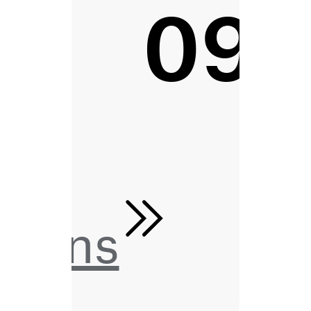
09
tions