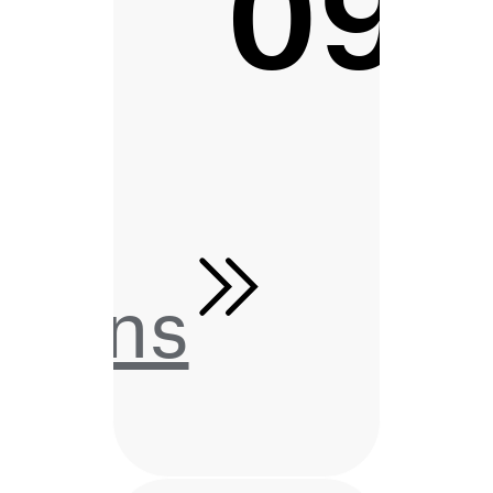
09
tions