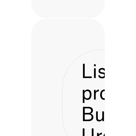
Listen
proces
Bustu
Urdai