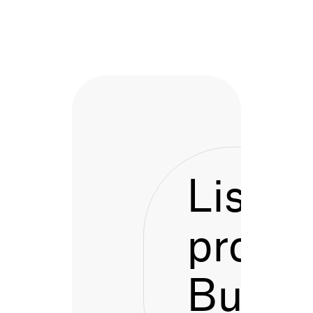
Listen
proces
Bustu