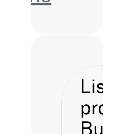
Listen
proces
Bustu