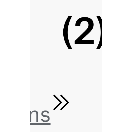
(2)
tions