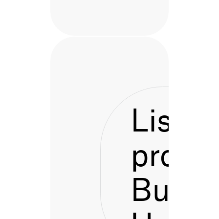
Listen
proces
Bustu