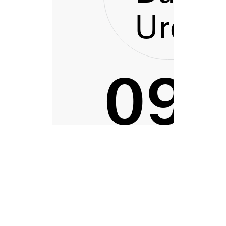
Urdai
093