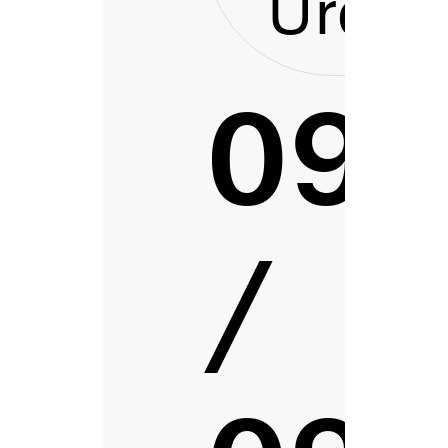
Urdai
094
/